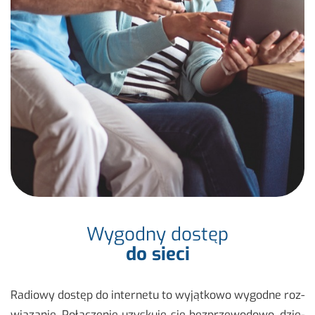
Wygodny dostęp
do sieci
Ra­dio­wy do­stęp do in­ter­ne­tu to wy­jąt­ko­wo wy­god­ne roz­
wią­za­nie. Po­łą­cze­nie uzy­sku­je się bez­prze­wo­do­wo, dzię­