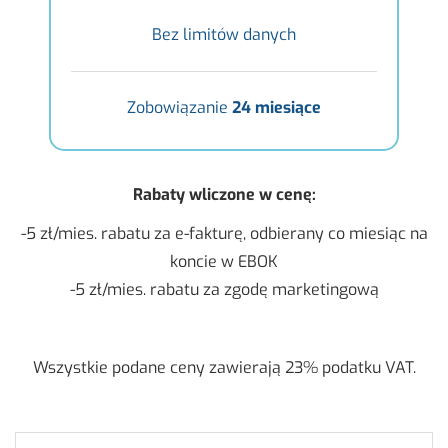
Bez limitów danych
Zobowiązanie
24 miesiące
Ra­ba­ty wli­czo­ne w cenę:
-5 zł/mies. ra­ba­tu za e-fak­tu­rę, od­bie­ra­ny co mie­siąc na
kon­cie w EBOK
-5 zł/mies. ra­ba­tu za zgodę mar­ke­tin­go­wą
Wszyst­kie po­da­ne ceny za­wie­ra­ją 23% po­dat­ku VAT.