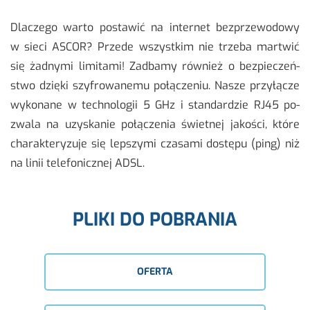
Dla­cze­go warto po­sta­wić na in­ter­net bez­prze­wo­do­wy
w sieci ASCOR? Przede wszyst­kim nie trze­ba mar­twić
się żad­ny­mi li­mi­ta­mi! Za­dba­my rów­nież o bez­pie­czeń­
stwo dzię­ki szy­fro­wa­ne­mu po­łą­cze­niu. Nasze przy­łą­cze
wy­ko­na­ne w tech­no­lo­gii 5 GHz i stan­dar­dzie RJ45 po­
zwa­la na uzy­ska­nie po­łą­cze­nia świet­nej ja­ko­ści, które
cha­rak­te­ry­zu­je się lep­szy­mi cza­sa­mi do­stę­pu (ping) niż
na linii te­le­fo­nicz­nej ADSL.
PLIKI DO POBRANIA
OFERTA