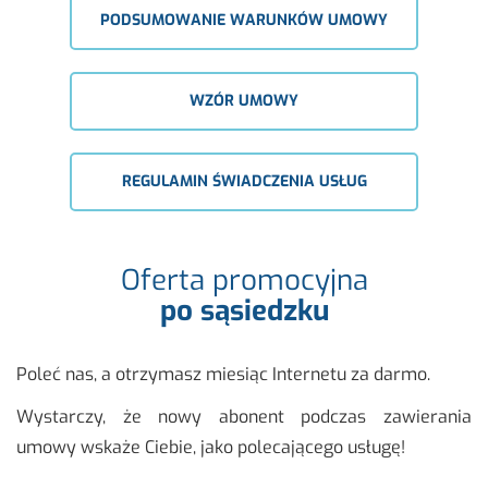
PODSUMOWANIE WARUNKÓW UMOWY
WZÓR UMOWY
REGULAMIN ŚWIADCZENIA USŁUG
Oferta promocyjna
po sąsiedzku
Poleć nas, a otrzy­masz mie­siąc In­ter­ne­tu za darmo.
Wy­star­czy, że nowy abo­nent pod­czas za­wie­ra­nia
umowy wska­że Cie­bie, jako po­le­ca­ją­ce­go usłu­gę!