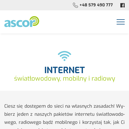
+48 579 490 777
Togg
navi
INTERNET
światłowodowy, mobilny i radiowy
Ciesz się do­stę­pem do sieci na wła­snych za­sa­dach! Wy­
bierz jeden z na­szych pa­kie­tów in­ter­ne­tu świa­tło­wo­do­
we­go, ra­dio­we­go bądź mo­bil­ne­go i ko­rzy­staj tak, jak Ci