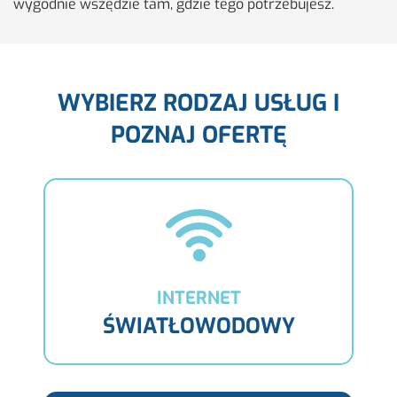
wy­god­nie wszę­dzie tam, gdzie tego po­trze­bu­jesz.
WYBIERZ RODZAJ USŁUG I
POZNAJ OFERTĘ
INTERNET
ŚWIATŁOWODOWY