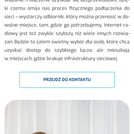
ki czemu omija nas pro­ces fi­zycz­ne­go pod­łą­cze­nia do
sieci – wy­star­czy od­bior­nik, który można prze­no­sić w do­
wol­ne miej­sce, tam, gdzie go po­trze­bu­je­my. In­ter­net ra­
dio­wy jest też zwy­kle szyb­szy niż wiele in­nych roz­wią­
zań. Bę­dzie to zatem świet­ny wybór dla osób, które chcą
uzy­skać do­stęp do szyb­kie­go łącza, ale miesz­ka­ją
w miej­scach, gdzie bra­ku­je in­fra­struk­tu­ry sie­cio­wej.
PRZEJDŹ DO KONTAKTU