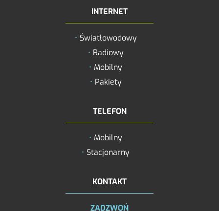
INTERNET
Zwiększ rozmiar 
Światłowodowy
Zmniejsz rozmiar
Radiowy
Zwiększ odstęp 
Mobilny
literami
Pakiety
Zmniejsz odstęp
literami
TELEFON
Negatyw
Mobilny
Odcienie szarośc
Stacjonarny
Duży kursor
Przewodnik czyt
KONTAKT
Podkreślanie lin
ZADZWOŃ