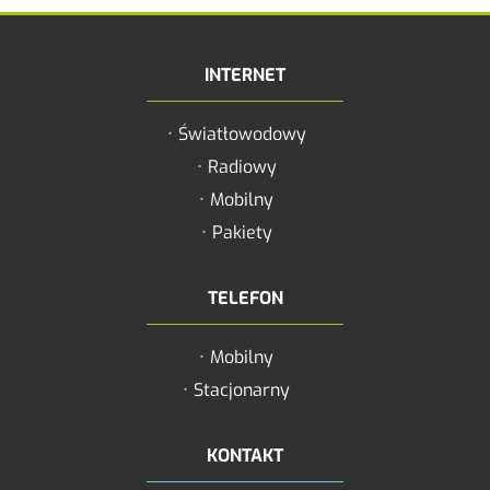
INTERNET
Zwiększ rozmiar 
Światłowodowy
Zmniejsz rozmiar
Radiowy
Zwiększ odstęp 
Mobilny
literami
Pakiety
Zmniejsz odstęp
literami
TELEFON
Negatyw
Mobilny
Odcienie szarośc
Stacjonarny
Duży kursor
Przewodnik czyt
KONTAKT