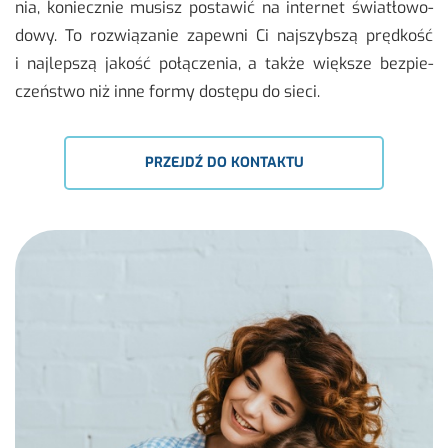
nia, ko­niecz­nie mu­sisz po­sta­wić na in­ter­net świa­tło­wo­
do­wy. To roz­wią­za­nie za­pew­ni Ci naj­szyb­szą pręd­kość
i naj­lep­szą ja­kość po­łą­cze­nia, a także więk­sze bez­pie­
czeń­stwo niż inne formy do­stę­pu do sieci.
PRZEJDŹ DO KONTAKTU