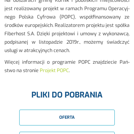
Na ob­sza­rach gminy Kór­nik i po­bli­skich miej­sco­wo­ści
jest re­ali­zo­wa­ny pro­jekt w ra­mach Pro­gra­mu Ope­ra­cyj­
ne­go Pol­ska Cy­fro­wa (POPC), współ­fi­nan­so­wa­ny ze
środ­ków eu­ro­pej­skich. Re­ali­za­to­rem pro­jek­tu jest spół­ka
Fi­ber­host S.A. Dzię­ki pro­jek­to­wi i umowy z wy­ko­naw­cą,
pod­pi­sa­nej w li­sto­pa­dzie 2019r., mo­że­my świad­czyć
usłu­gi w atrak­cyj­nych ce­nach.
Wię­cej in­for­ma­cji o pro­gra­mie POPC znaj­dzie­cie Pań­
stwo na stro­nie
Pro­jekt POPC
.
PLIKI DO POBRANIA
OFERTA