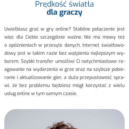
Prędkość światła
dla graczy
Uwiel­biasz grać w gry on­li­ne? Sta­bil­ne po­łą­cze­nie jest
więc dla Cie­bie szcze­gól­nie ważne. Nie ma mowy też
o opóź­nie­niach w prze­sy­le da­nych. In­ter­net świa­tło­wo­
do­wy jest w takim razie bez wąt­pie­nia naj­lep­szym wy­
bo­rem. Szyb­ki trans­fer umoż­li­wi Ci na­tych­mia­sto­we re­
ago­wa­nie na wy­da­rze­nia w grze oraz na szyb­sze po­bie­
ra­nie i ak­tu­ali­zo­wa­nie gier, a duża prze­pu­sto­wość spra­
wi, że bez pro­ble­mu bę­dziesz mógł ko­rzy­stać z wielu
usług on­li­ne w tym samym cza­sie.