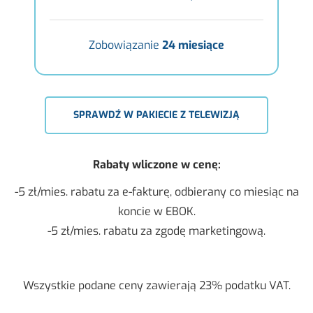
Zobowiązanie
24 miesiące
SPRAWDŹ W PAKIECIE Z TELEWIZJĄ
Ra­ba­ty wli­czo­ne w cenę:
-5 zł/mies. ra­ba­tu za e-fak­tu­rę, od­bie­ra­ny co mie­siąc na
kon­cie w EBOK.
-5 zł/mies. ra­ba­tu za zgodę mar­ke­tin­go­wą.
Wszyst­kie po­da­ne ceny za­wie­ra­ją 23% po­dat­ku VAT.