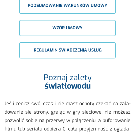
PODSUMOWANIE WARUNKÓW UMOWY
WZÓR UMOWY
REGULAMIN ŚWIADCZENIA USŁUG
Poznaj zalety
światłowodu
Jeśli ce­nisz swój czas i nie masz ocho­ty cze­kać na za­ła­
do­wa­nie się stro­ny, gra­jąc w gry sie­cio­we, nie mo­żesz
po­zwo­lić sobie na prze­rwy w po­łą­cze­niu, a bu­fo­ro­wa­nie
filmu lub se­ria­lu od­bie­ra Ci całą przy­jem­ność z oglą­da­