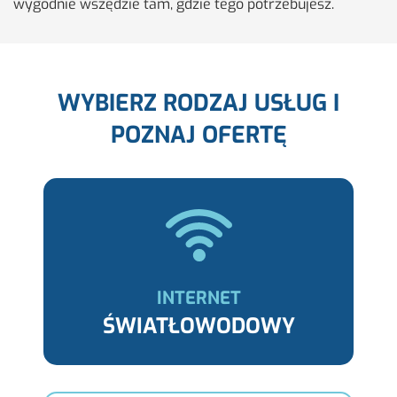
wy­god­nie wszę­dzie tam, gdzie tego po­trze­bu­jesz.
WYBIERZ RODZAJ USŁUG I
POZNAJ OFERTĘ
INTERNET
ŚWIATŁOWODOWY