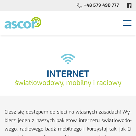
+48 579 490 777
Togg
navi
INTERNET
światłowodowy, mobilny i radiowy
Ciesz się do­stę­pem do sieci na wła­snych za­sa­dach! Wy­
bierz jeden z na­szych pa­kie­tów in­ter­ne­tu świa­tło­wo­do­
we­go, ra­dio­we­go bądź mo­bil­ne­go i ko­rzy­staj tak, jak Ci