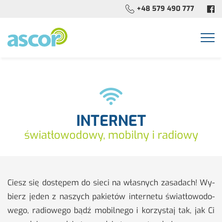
+48 579 490 777
Togg
navi
INTERNET
światłowodowy, mobilny i radiowy
Ciesz się do­stę­pem do sieci na wła­snych za­sa­dach! Wy­
bierz jeden z na­szych pa­kie­tów in­ter­ne­tu świa­tło­wo­do­
we­go, ra­dio­we­go bądź mo­bil­ne­go i ko­rzy­staj tak, jak Ci