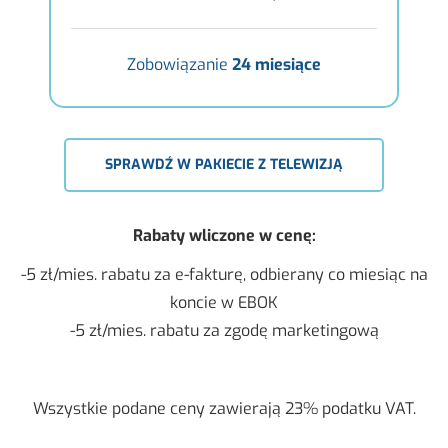
Zobowiązanie
24 miesiące
SPRAWDŹ W PAKIECIE Z TELEWIZJĄ
Ra­ba­ty wli­czo­ne w cenę:
-5 zł/mies. ra­ba­tu za e-fak­tu­rę, od­bie­ra­ny co mie­siąc na
kon­cie w EBOK
-5 zł/mies. ra­ba­tu za zgodę mar­ke­tin­go­wą
Wszyst­kie po­da­ne ceny za­wie­ra­ją 23% po­dat­ku VAT.