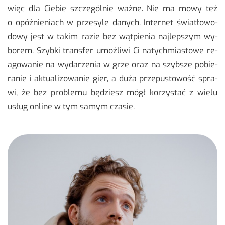
więc dla Cie­bie szcze­gól­nie ważne. Nie ma mowy też
o opóź­nie­niach w prze­sy­le da­nych. In­ter­net świa­tło­wo­
do­wy jest w takim razie bez wąt­pie­nia naj­lep­szym wy­
bo­rem. Szyb­ki trans­fer umoż­li­wi Ci na­tych­mia­sto­we re­
ago­wa­nie na wy­da­rze­nia w grze oraz na szyb­sze po­bie­
ra­nie i ak­tu­ali­zo­wa­nie gier, a duża prze­pu­sto­wość spra­
wi, że bez pro­ble­mu bę­dziesz mógł ko­rzy­stać z wielu
usług on­li­ne w tym samym cza­sie.