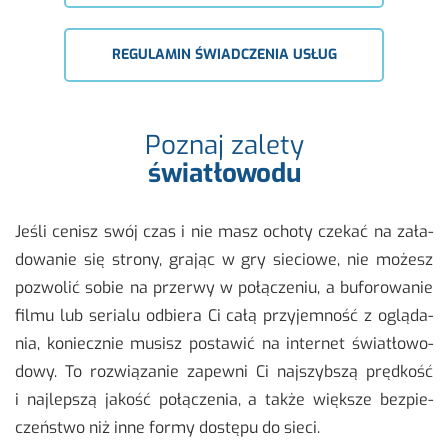
REGULAMIN ŚWIADCZENIA USŁUG
Poznaj zalety
światłowodu
Jeśli ce­nisz swój czas i nie masz ocho­ty cze­kać na za­ła­
do­wa­nie się stro­ny, gra­jąc w gry sie­cio­we, nie mo­żesz
po­zwo­lić sobie na prze­rwy w po­łą­cze­niu, a bu­fo­ro­wa­nie
filmu lub se­ria­lu od­bie­ra Ci całą przy­jem­ność z oglą­da­
nia, ko­niecz­nie mu­sisz po­sta­wić na in­ter­net świa­tło­wo­
do­wy. To roz­wią­za­nie za­pew­ni Ci naj­szyb­szą pręd­kość
i naj­lep­szą ja­kość po­łą­cze­nia, a także więk­sze bez­pie­
czeń­stwo niż inne formy do­stę­pu do sieci.