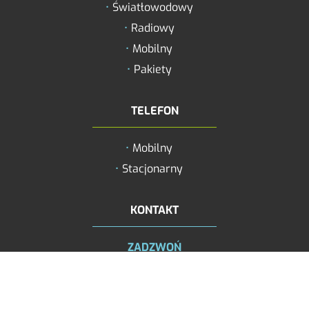
Światłowodowy
Zmniejsz rozmiar
Radiowy
Zwiększ odstęp 
Mobilny
literami
Pakiety
Zmniejsz odstęp
literami
TELEFON
Negatyw
Mobilny
Odcienie szarośc
Stacjonarny
Duży kursor
Przewodnik czyt
KONTAKT
Podkreślanie lin
ZADZWOŃ
+48 579 490 777
+48 61 668 27 77