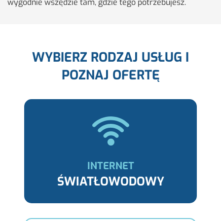
wy­god­nie wszę­dzie tam, gdzie tego po­trze­bu­jesz.
WYBIERZ RODZAJ USŁUG I
POZNAJ OFERTĘ
INTERNET
ŚWIATŁOWODOWY