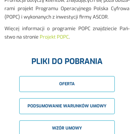
Pro­mo­cja do­ty­czy klien­tów, znaj­du­ją­cych się poza ob­sza­
ra­mi pro­jekt Pro­gra­mu Ope­ra­cyj­ne­go Pol­ska Cy­fro­wa
(POPC) i wy­ko­na­nych z in­we­sty­cji firmy ASCOR.
Wię­cej in­for­ma­cji o pro­gra­mie POPC znaj­dzie­cie Pań­
stwo na stro­nie
Pro­jekt POPC
.
PLIKI DO POBRANIA
OFERTA
PODSUMOWANIE WARUNKÓW UMOWY
WZÓR UMOWY