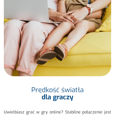
Prędkość światła
dla graczy
Uwiel­biasz grać w gry on­li­ne? Sta­bil­ne po­łą­cze­nie jest