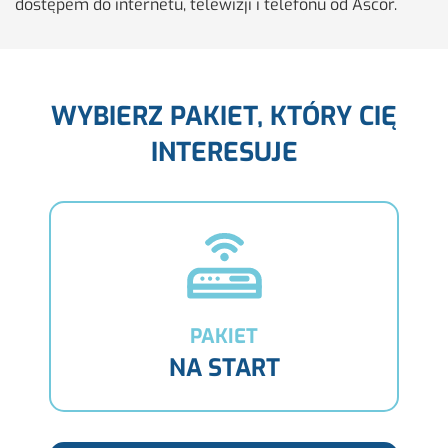
do­stę­pem do in­ter­ne­tu, te­le­wi­zji i te­le­fo­nu od Ascor.
WYBIERZ PAKIET, KTÓRY CIĘ
INTERESUJE
PAKIET
NA START