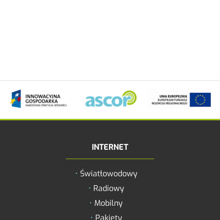
INTERNET
Zwiększ rozmiar 
Światłowodowy
Zmniejsz rozmiar
Radiowy
Zwiększ odstęp 
Mobilny
literami
Pakiety