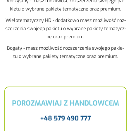
Ko­rzyst­ny - masz moż­li­wość roz­sze­rze­nia swo­je­go pa­
kie­tu o wy­bra­ne pa­kie­ty te­ma­tycz­ne oraz pre­mium.
Wie­lo­te­ma­tycz­ny HD - do­dat­ko­wo masz moż­li­wość roz­
sze­rze­nia swo­je­go pa­kie­tu o wy­bra­ne pa­kie­ty te­ma­tycz­
ne oraz pre­mium.
Bo­ga­ty - masz moż­li­wość roz­sze­rze­nia swo­je­go pa­kie­
tu o wy­bra­ne pa­kie­ty te­ma­tycz­ne oraz pre­mium.
POROZMAWIAJ Z HANDLOWCEM
+48 579 490 777