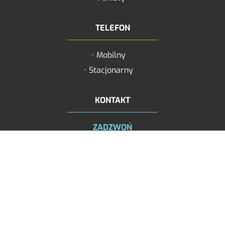
Zmniejsz odstęp
literami
TELEFON
Negatyw
Mobilny
Odcienie szarośc
Stacjonarny
Duży kursor
Przewodnik czyt
KONTAKT
Podkreślanie lin
ZADZWOŃ
+48 579 490 777
+48 61 668 27 77
NAPISZ
biuro@ascor-net.pl