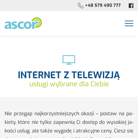
+48 579 490 777
Togg
navi
INTERNET Z TELEWIZJĄ
usługi wybrane dla Ciebie
Nie prze­gap naj­ko­rzyst­niej­szych oka­zji – po­staw na pa­
kie­ty, które nie tylko za­pew­nią Ci do­stęp do wy­so­kiej ja­
ko­ści usług, ale także wy­go­dę i atrak­cyj­ne ceny. Ciesz się