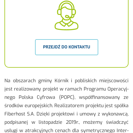
PRZEJDŹ DO KONTAKTU
Na ob­sza­rach gminy Kór­nik i po­bli­skich miej­sco­wo­ści
jest re­ali­zo­wa­ny pro­jekt w ra­mach Pro­gra­mu Ope­ra­cyj­
ne­go Pol­ska Cy­fro­wa (POPC), współ­fi­nan­so­wa­ny ze
środ­ków eu­ro­pej­skich. Re­ali­za­to­rem pro­jek­tu jest spół­ka
Fi­ber­host S.A. Dzię­ki pro­jek­to­wi i umowy z wy­ko­naw­cą,
pod­pi­sa­nej w li­sto­pa­dzie 2019r., mo­że­my świad­czyć
usłu­gi w atrak­cyj­nych ce­nach dla sy­me­trycz­ne­go In­ter­