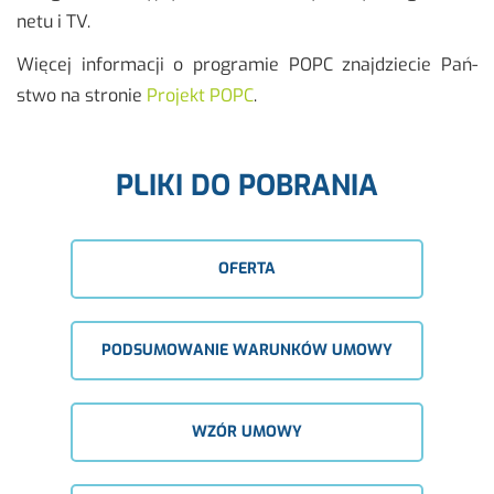
ne­tu i TV.
Wię­cej in­for­ma­cji o pro­gra­mie POPC znaj­dzie­cie Pań­
stwo na stro­nie
Pro­jekt POPC
.
PLIKI DO POBRANIA
OFERTA
PODSUMOWANIE WARUNKÓW UMOWY
WZÓR UMOWY